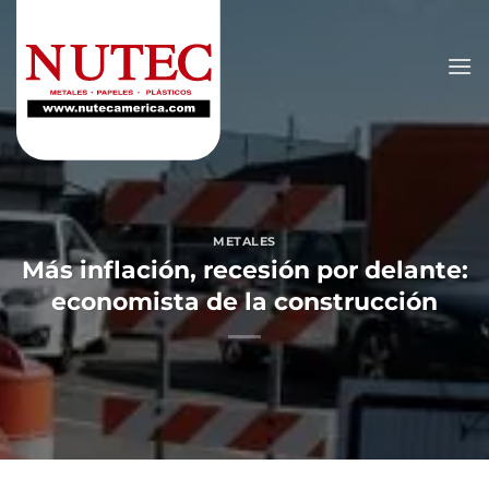
Saltar
al
contenido
METALES
Más inflación, recesión por delante:
economista de la construcción