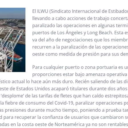
El ILWU (Sindicato Internacional de Estibad
llevando a cabo acciones de trabajo concert
paralizado las operaciones en algunas termi
puertos de Los Ángeles y Long Beach. Esta e
va del año de negociaciones que los miembr
recurren a la paralización de las operacione
oeste como medida de presión para sus de
Para cualquier puerto o zona portuaria es 
proporciones estar bajo amenaza operativa 
ístico actual lo hace aún más duro. Recién saliendo de las 
este de Estados Unidos acaparó titulares durante dos años
 ‘desplome’ de las tarifas de fletes que han caído estrepito
la fiebre de consumo del Covid-19, paralizar operaciones p
as presiones durante mucho tiempo, poniendo a prueba ta
ad para recuperar la confianza de usuarios que cambiaron su
aladas en la costa oeste de Norteamérica ya no son rentables