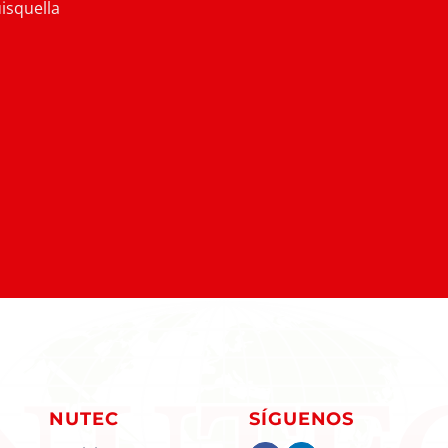
isquella
NUTEC
SÍGUENOS