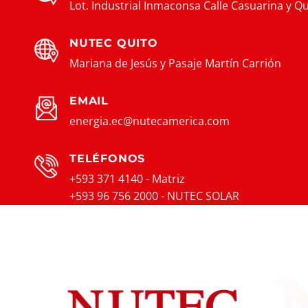
Lot. Industrial Inmaconsa Calle Casuarina y Qu
NUTEC QUITO
Mariana de Jesús y Pasaje Martín Carrión
EMAIL
energia.ec@nutecamerica.com
TELÉFONOS
+593 371 4140 - Matriz
+593 96 756 2000 - NUTEC SOLAR