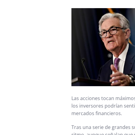
Las acciones tocan máximos 
los inversores podrían sent
mercados financieros.
Tras una serie de grandes s
ritmo, aunque señalan que s