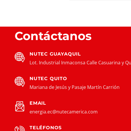
Contáctanos
NUTEC GUAYAQUIL
Lot. Industrial Inmaconsa Calle Casuarina y Qu
NUTEC QUITO
Mariana de Jesús y Pasaje Martín Carrión
EMAIL
energia.ec@nutecamerica.com
TELÉFONOS