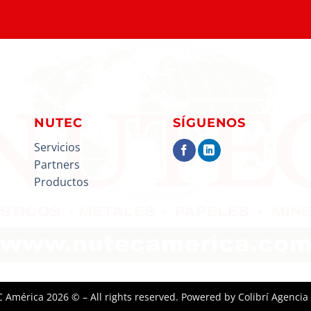
NUTEC
SÍGUENOS
Servicios
Partners
Productos
 América
2026 © – All rights reserved. Powered by
Colibrí Agencia 