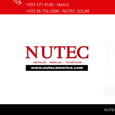
+593 371 4140 - Matriz
+593 96 756 2000 - NUTEC SOLAR
NUTEC