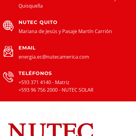
Quisquella
NUTEC QUITO
Mariana de Jesús y Pasaje Martín Carrión
EMAIL
energia.ec@nutecamerica.com
TELÉFONOS
+593 371 4140 - Matriz
+593 96 756 2000 - NUTEC SOLAR