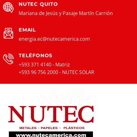
NUTEC QUITO
Mariana de Jesús y Pasaje Martín Carrión
EMAIL
energia.ec@nutecamerica.com
TELÉFONOS
+593 371 4140 - Matriz
+593 96 756 2000 - NUTEC SOLAR