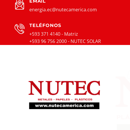
EMAIL
energia.ec@nutecamerica.com
TELÉFONOS
+593 371 4140 - Matriz
+593 96 756 2000 - NUTEC SOLAR