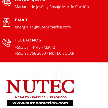
Mariana de Jesús y Pasaje Martín Carrión
EMAIL
energia.ec@nutecamerica.com
TELÉFONOS
+593 371 4140 - Matriz
+593 96 756 2000 - NUTEC SOLAR