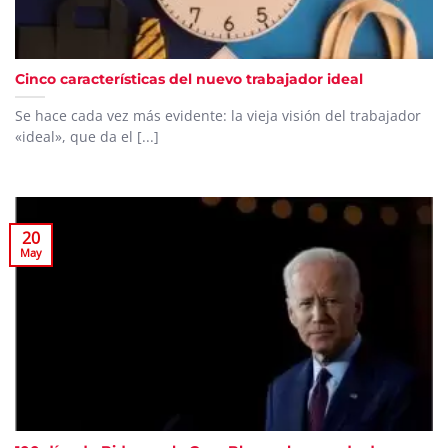
Cinco características del nuevo trabajador ideal
Se hace cada vez más evidente: la vieja visión del trabajador
«ideal», que da el [...]
20
May