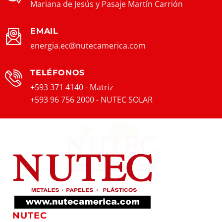
Mariana de Jesús y Pasaje Martín Carrión
EMAIL
energia.ec@nutecamerica.com
TELÉFONOS
+593 371 4140 - Matriz
+593 96 756 2000 - NUTEC SOLAR
NUTEC