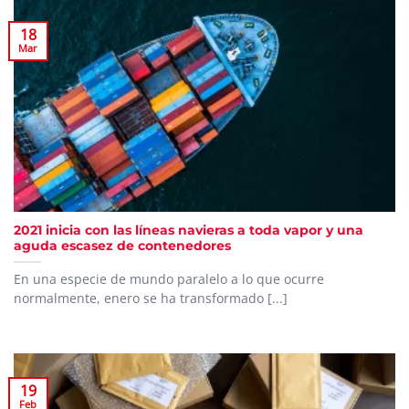
18
Mar
2021 inicia con las líneas navieras a toda vapor y una
aguda escasez de contenedores
En una especie de mundo paralelo a lo que ocurre
normalmente, enero se ha transformado [...]
19
Feb